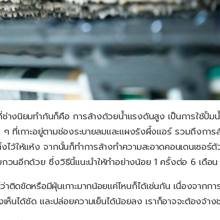
ปที่ช่างนิยมทำกันก็คือ การล้างด้วยน้ำแรงดันสูง เป็นการใช้ปั
าง ๆ ที่เกาะอยู่ตามช่องระบายลมและแผงรังผึ้งแอร์ รวมถึงการ
ไว้ให้แห้ง จากนั้นก็ทำการล้างทำความสะอาดคอนเดนเซอร์ตัวนอก
นอีกด้วย ซึ่งวิธีนี้แนะนำให้ทำอย่างน้อย 1 ครั้งต่อ 6 เดือน 
าติดขัดหรือมีฝุ่นเกาะมากน้อยแค่ไหนก็ได้เช่นกัน เนื่องจากกา
ห็นได้ชัด และปล่อยความเย็นได้น้อยลง เราก็อาจจะต้องจ้างช่าง