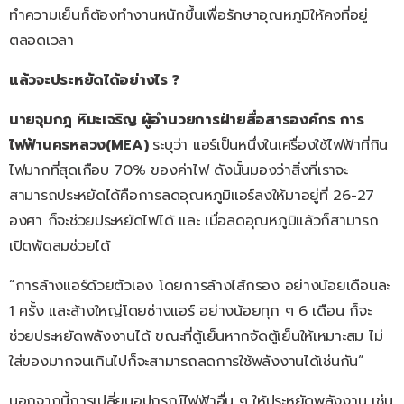
ทำความเย็นก็ต้องทำงานหนักขึ้นเพื่อรักษาอุณหภูมิให้คงที่อยู่
ตลอดเวลา
แล้วจะประหยัดได้อย่างไร ?
นายจุมกฎ หิมะเจริญ ผู้อำนวยการฝ่ายสื่อสารองค์กร การ
ไฟฟ้านครหลวง(MEA)
ระบุว่า แอร์เป็นหนึ่งในเครื่องใช้ไฟฟ้าที่กิน
ไฟมากที่สุดเกือบ 70% ของค่าไฟ ดังนั้นมองว่าสิ่งที่เราจะ
สามารถประหยัดได้คือการลดอุณหภูมิแอร์ลงให้มาอยู่ที่ 26-27
องศา ก็จะช่วยประหยัดไฟได้ และ เมื่อลดอุณหภูมิแล้วก็สามารถ
เปิดพัดลมช่วยได้
“การล้างแอร์ด้วยตัวเอง โดยการล้างไส้กรอง อย่างน้อยเดือนละ
1 ครั้ง และล้างใหญ่โดยช่างแอร์ อย่างน้อยทุก ๆ 6 เดือน ก็จะ
ช่วยประหยัดพลังงานได้ ขณะที่ตู้เย็นหากจัดตู้เย็นให้เหมาะสม ไม่
ใส่ของมากจนเกินไปก็จะสามารถลดการใช้พลังงานได้เช่นกัน”
นอกจากนี้การเปลี่ยนอุปกรณ์ไฟฟ้าอื่น ๆ ให้ประหยัดพลังงาน เช่น