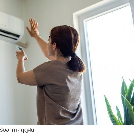
งปรับอากาศฤดูฝน