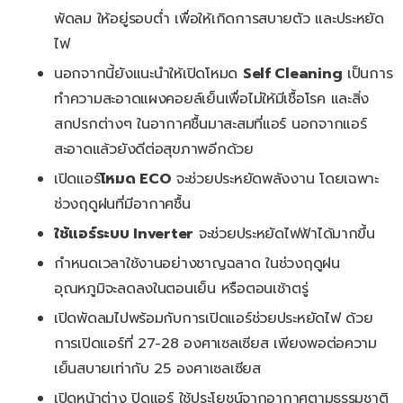
พัดลม ให้อยู่รอบต่ำ เพื่อให้เกิดการสบายตัว และประหยัด
ไฟ
นอกจากนี้ยังแนะนำให้เปิดโหมด
Self Cleaning
เป็นการ
ทำความสะอาดแผงคอยล์เย็นเพื่อไม่ให้มีเชื้อโรค และสิ่ง
สกปรกต่างๆ ในอากาศชื้นมาสะสมที่แอร์ นอกจากแอร์
สะอาดแล้วยังดีต่อสุขภาพอีกด้วย
เปิดแอร์
โหมด ECO
จะช่วยประหยัดพลังงาน โดยเฉพาะ
ช่วงฤดูฝนที่มีอากาศชื้น
ใช้แอร์ระบบ Inverter
จะช่วยประหยัดไฟฟ้าได้มากขึ้น
กำหนดเวลาใช้งานอย่างชาญฉลาด ในช่วงฤดูฝน
อุณหภูมิจะลดลงในตอนเย็น หรือตอนเช้าตรู่
เปิดพัดลมไปพร้อมกับการเปิดแอร์ช่วยประหยัดไฟ ด้วย
การเปิดแอร์ที่ 27-28 องศาเซลเซียส เพียงพอต่อความ
เย็นสบายเท่ากับ 25 องศาเซลเซียส
เปิดหน้าต่าง ปิดแอร์ ใช้ประโยชน์จากอากาศตามธรรมชาติ