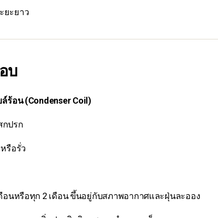
ะยะยาว
สอบ
ล์ร้อน (Condenser Coil)
สกปรก
รือรั่ว
ดือนหรือทุก 2 เดือน ขึ้นอยู่กับสภาพอากาศและฝุ่นละออง