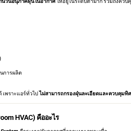
ำนวนอนุภาคฝุ่นในอากาศ
ให้อยู่ในระดับต่ำมาก รวมถึงควบค
)
วนการผลิต
้ เพราะแอร์ทั่วไป
ไม่สามารถกรองฝุ่นละเอียดและควบคุมท
room HVAC) คืออะไร