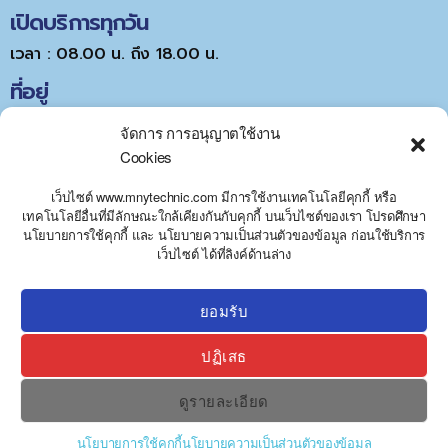
เปิดบริการทุกวัน
เวลา : 08.00 น. ถึง 18.00 น.
ที่อยู่
จัดการ การอนุญาตใช้งาน
Cookies
เว็บไซต์ www.mnytechnic.com มีการใช้งานเทคโนโลยีคุกกี้ หรือ
เทคโนโลยีอื่นที่มีลักษณะใกล้เคียงกันกับคุกกี้ บนเว็บไซต์ของเรา โปรดศึกษา
นโยบายการใช้คุกกี้ และ นโยบายความเป็นส่วนตัวของข้อมูล ก่อนใช้บริการ
Y
Click to accept marketing cookies and
เว็บไซต์ ได้ที่ลิงค์ด้านล่าง
T
A
enable this content
H
C
ยอมรับ
E
D
ปฏิเสธ
I
H
ดูรายละเอียด
นโยบายการใช้คุกกี้
นโยบายความเป็นส่วนตัวของข้อมูล
©2023. www.mnytechnic.com/th All Rights Reserved.