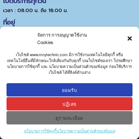
เปิดบริการทุกวัน
เวลา : 08.00 น. ถึง 18.00 น.
ที่อยู่
จัดการ การอนุญาตใช้งาน
Cookies
เว็บไซต์ www.mnytechnic.com มีการใช้งานเทคโนโลยีคุกกี้ หรือ
เทคโนโลยีอื่นที่มีลักษณะใกล้เคียงกันกับคุกกี้ บนเว็บไซต์ของเรา โปรดศึกษา
นโยบายการใช้คุกกี้ และ นโยบายความเป็นส่วนตัวของข้อมูล ก่อนใช้บริการ
Y
Click to accept marketing cookies and
เว็บไซต์ ได้ที่ลิงค์ด้านล่าง
T
A
enable this content
H
C
ยอมรับ
E
D
ปฏิเสธ
I
H
ดูรายละเอียด
นโยบายการใช้คุกกี้
นโยบายความเป็นส่วนตัวของข้อมูล
©2023. www.mnytechnic.com/th All Rights Reserved.