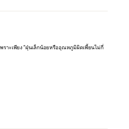
ะเพียง “ฝุ่นเล็กน้อยหรืออุณหภูมิผิดเพี้ยนไม่กี่