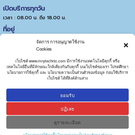
เปิดบริการทุกวัน
เวลา : 08.00 น. ถึง 18.00 น.
ที่อยู่
จัดการ การอนุญาตใช้งาน
Cookies
เว็บไซต์ www.mnytechnic.com มีการใช้งานเทคโนโลยีคุกกี้ หรือ
เทคโนโลยีอื่นที่มีลักษณะใกล้เคียงกันกับคุกกี้ บนเว็บไซต์ของเรา โปรดศึกษา
นโยบายการใช้คุกกี้ และ นโยบายความเป็นส่วนตัวของข้อมูล ก่อนใช้บริการ
Y
Click to accept marketing cookies and
เว็บไซต์ ได้ที่ลิงค์ด้านล่าง
T
A
enable this content
H
C
ยอมรับ
E
D
ปฏิเสธ
I
H
ดูรายละเอียด
นโยบายการใช้คุกกี้
นโยบายความเป็นส่วนตัวของข้อมูล