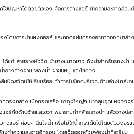
ไขปัญหาได้ด้วยตัวเอง คือการล้างแอร์ ทำความสะอาดส่วนต่าง
ตนเองโดยการนำแผงคอยล์ และถอดแผ่นกรองอากาศออกมาล้างท
 ได้แก่ สายยางหัวฉีด ผ้ายางขนาดยาว ถังน้ำสำหรับรองน้ำ เท
ได้ น้ำยางล้างจาน ฟองน้ำ ผ้าขนหนู และไขควง
่าลืมปิดสวิตซ์ให้เรียบร้อย ทำการไขน็อตบริเวณด้านล่างใกล
ากตรงกลาง เมื่อถอดเสร็จ หาถุงใหญ่ๆ มาคลุมชุดแผงวงจรไว
อร์ทั้งด้านซ้ายและขวา พยายามทำคล้ายรางน้ำ แล้ววางปลายผ้าย
นวท่อแอร์ ค่อยๆ ฉีดไล่น้ำ เพื่อไม่ให้น้ำกระเด็นไปโดยตัววง
์ ล้างทำความสะอาดอีกรอบ โดยเช็ดออกด้วยฟองน้ำที่เตรียม