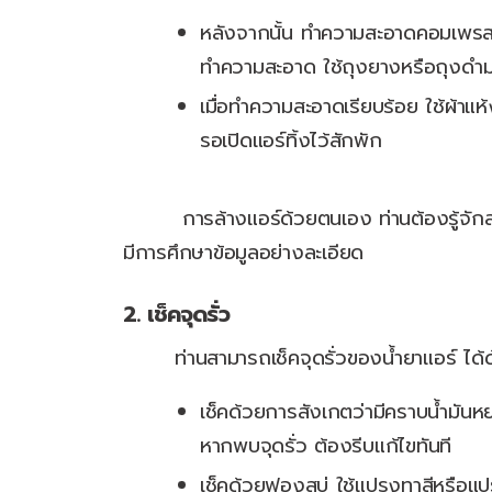
หลังจากนั้น ทำความสะอาดคอมเพรสเซอ
ทำความสะอาด ใช้ถุงยางหรือถุงดำมาค
เมื่อทำความสะอาดเรียบร้อย ใช้ผ้าแห้ง
รอเปิดแอร์ทิ้งไว้สักพัก
การล้างแอร์ด้วยตนเอง ท่านต้องรู้จักส่ว
มีการศึกษาข้อมูลอย่างละเอียด
2. เช็คจุดรั่ว
ท่านสามารถเช็คจุดรั่วของน้ำยาแอร์ ได้ด้ว
เช็คด้วยการสังเกตว่ามีคราบน้ำมันหยด
หากพบจุดรั่ว ต้องรีบแก้ไขทันที
เช็คด้วยฟองสบู่ ใช้แปรงทาสีหรือแป