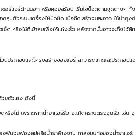
ร์แอร์ด้านนอก หรือคอยล์ร้อน เริ่มไขน็อตตามจุดต่างๆ ทั้งบ
ลุมตัวระบบเครื่องให้มิดชิด เมื่อฉีดเสร็จจนสะอาด ให้นำถุ
เช็ด หรือใช้ที่เป่าลมเพื่อให้แห้งเร็ว หลังจากนั้นอาจจะทิ้งไว้ส
นประกอบและโครงสร้างของแอร์ สามารถแกะและประกอบแอร์กับ
ยตัวเอง ดังนี้
หรือไม่ เพราะหากน้ำยาแอร์รั่ว จะเกิดคราบตรงจุดรั่ว เช่น จุด
รงฟันจุ่มฟองสบู่หรือน้ำยาล้างจาน ทาลงบนท่อของน้ำยาแอร์ หา