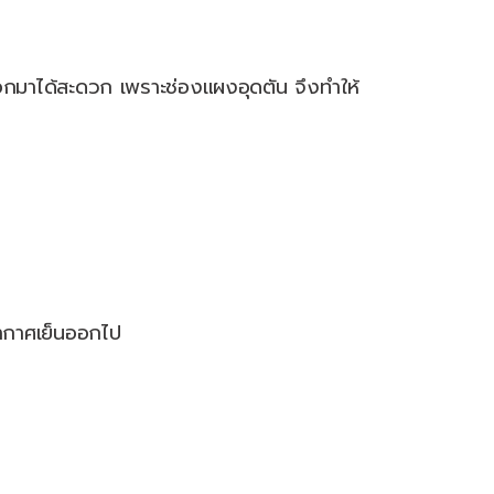
อกมาได้สะดวก เพราะช่องแผงอุดตัน จึงทำให้
อากาศเย็นออกไป