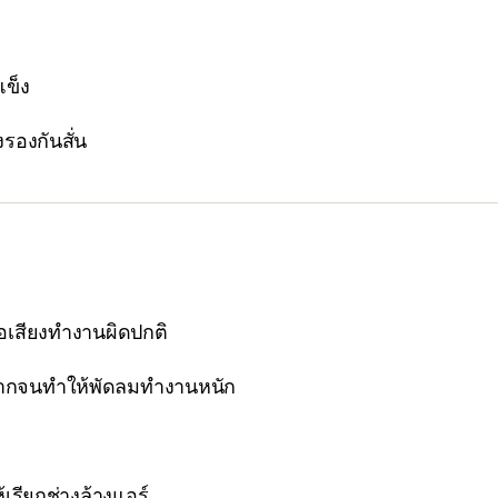
แข็ง
รองกันสั่น
ือเสียงทำงานผิดปกติ
ากจนทำให้พัดลมทำงานหนัก
รียกช่างล้างแอร์