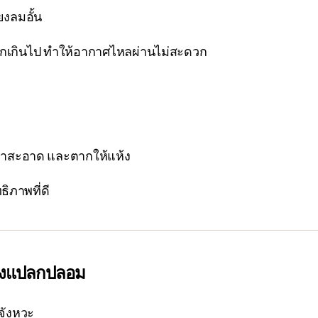
ยงลมอั้น
กเกินไป ทำให้อากาศไหลผ่านไม่สะดวก
้ำสะอาด และตากให้แห้ง
ธิภาพที่ดี
ิ่งแปลกปลอม
นจังหวะ