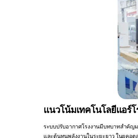
แนวโน้มเทคโนโลยีแอร์โ
ระบบปรับอากาศโรงงานมีบทบาทสำคัญมาก
และต้นทุนพลังงานในระยะยาว ในยุคอุตส