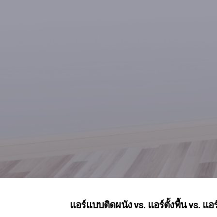
แอร์แบบติดผนัง vs. แอร์ตั้งพื้น vs. แอ