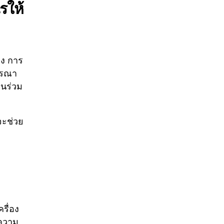
รให้
มง การ
ารณา
นร่วม
จะช่วย
รื่อง
นความ