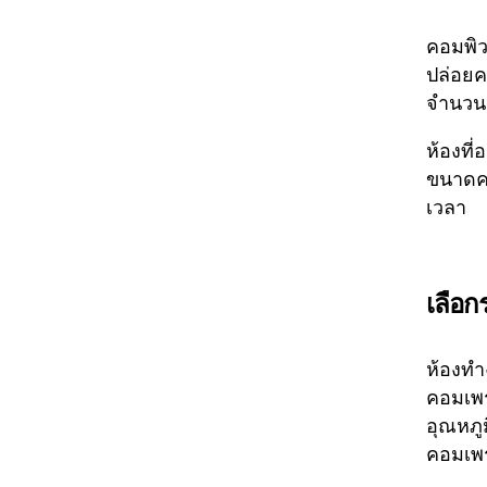
คอมพิว
ปล่อยค
จำนวนม
ห้องที
ขนาดคว
เวลา
เลือก
ห้องทำ
คอมเพร
อุณหภู
คอมเพร