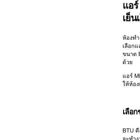
แอร์
เย็น
ห้องทำง
เลือกแ
ขนาด B
ด้วย
แอร์ M
ให้ห้อง
เลือก
BTU คื
จะทำงา