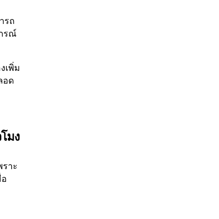
มารถ
กรณ์
งเพิ่ม
ตลอด
วโมง
เพราะ
่อ