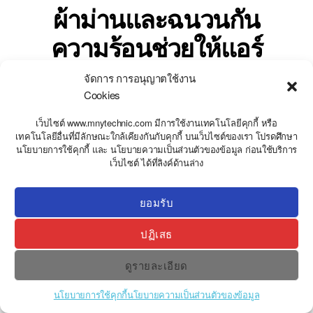
ผ้าม่านและฉนวนกัน
ความร้อนช่วยให้แอร์
ทำงานน้อยลงอย่างไร
จัดการ การอนุญาตใช้งาน
Cookies
By
stweb
กรกฎาคม 14, 2026
เว็บไซต์ www.mnytechnic.com มีการใช้งานเทคโนโลยีคุกกี้ หรือ
เทคโนโลยีอื่นที่มีลักษณะใกล้เคียงกันกับคุกกี้ บนเว็บไซต์ของเรา โปรดศึกษา
นโยบายการใช้คุกกี้ และ นโยบายความเป็นส่วนตัวของข้อมูล ก่อนใช้บริการ
Y
เว็บไซต์ ได้ที่ลิงค์ด้านล่าง
T
A
H
C
ยอมรับ
E
D
ปฏิเสธ
I
H
ดูรายละเอียด
นโยบายการใช้คุกกี้
นโยบายความเป็นส่วนตัวของข้อมูล