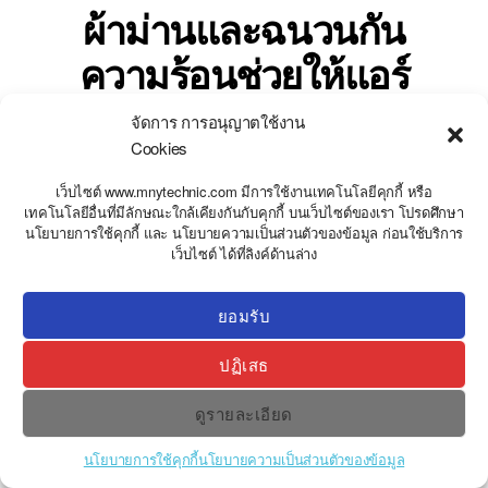
ผ้าม่านและฉนวนกัน
ความร้อนช่วยให้แอร์
ทำงานน้อยลงอย่างไร
จัดการ การอนุญาตใช้งาน
Cookies
By
stweb
กรกฎาคม 14, 2026
เว็บไซต์ www.mnytechnic.com มีการใช้งานเทคโนโลยีคุกกี้ หรือ
เทคโนโลยีอื่นที่มีลักษณะใกล้เคียงกันกับคุกกี้ บนเว็บไซต์ของเรา โปรดศึกษา
นโยบายการใช้คุกกี้ และ นโยบายความเป็นส่วนตัวของข้อมูล ก่อนใช้บริการ
Y
เว็บไซต์ ได้ที่ลิงค์ด้านล่าง
T
A
H
C
ยอมรับ
E
D
ปฏิเสธ
I
H
ดูรายละเอียด
นโยบายการใช้คุกกี้
นโยบายความเป็นส่วนตัวของข้อมูล