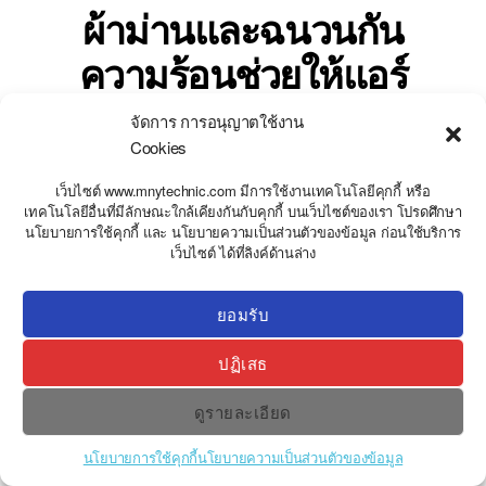
ผ้าม่านและฉนวนกัน
ความร้อนช่วยให้แอร์
ทำงานน้อยลงอย่างไร
จัดการ การอนุญาตใช้งาน
Cookies
By
stweb
กรกฎาคม 14, 2026
เว็บไซต์ www.mnytechnic.com มีการใช้งานเทคโนโลยีคุกกี้ หรือ
เทคโนโลยีอื่นที่มีลักษณะใกล้เคียงกันกับคุกกี้ บนเว็บไซต์ของเรา โปรดศึกษา
นโยบายการใช้คุกกี้ และ นโยบายความเป็นส่วนตัวของข้อมูล ก่อนใช้บริการ
Y
เว็บไซต์ ได้ที่ลิงค์ด้านล่าง
T
A
H
C
ยอมรับ
E
D
ปฏิเสธ
I
H
ดูรายละเอียด
นโยบายการใช้คุกกี้
นโยบายความเป็นส่วนตัวของข้อมูล