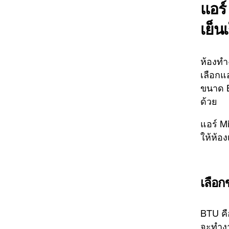
แอร์
เย็น
ห้องทำง
เลือกแ
ขนาด B
ด้วย
แอร์ M
ให้ห้อง
เลือก
BTU คื
จะทำงา