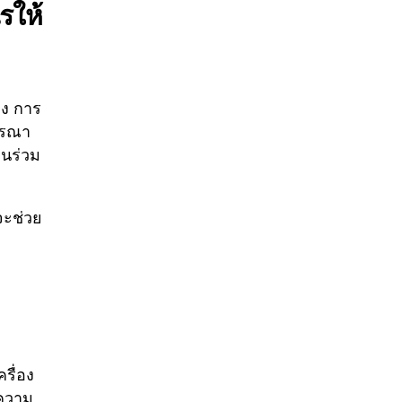
รให้
มง การ
ารณา
นร่วม
จะช่วย
รื่อง
นความ