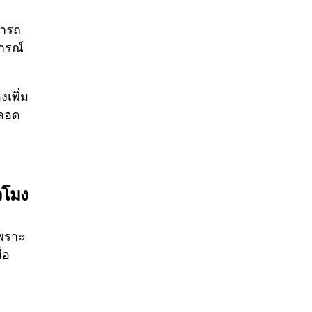
มารถ
กรณ์
งเพิ่ม
ตลอด
วโมง
เพราะ
่อ