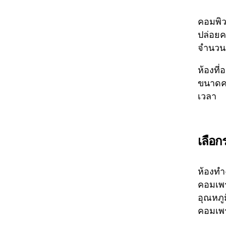
คอมพิว
ปล่อยค
จำนวนม
ห้องที
ขนาดคว
เวลา
เลือก
ห้องทำ
คอมเพร
อุณหภู
คอมเพร