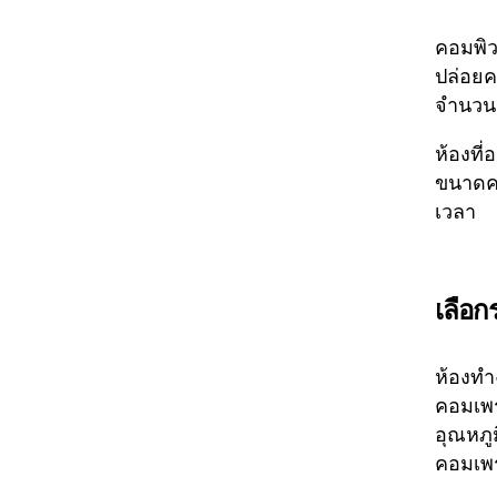
คอมพิว
ปล่อยค
จำนวนม
ห้องที
ขนาดคว
เวลา
เลือก
ห้องทำ
คอมเพร
อุณหภู
คอมเพร