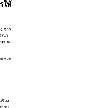
รให้
มง การ
ารณา
นร่วม
จะช่วย
รื่อง
นความ