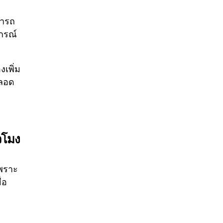
มารถ
กรณ์
งเพิ่ม
ตลอด
วโมง
เพราะ
่อ