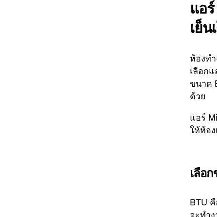
แอร์
เย็น
ห้องทำง
เลือกแ
ขนาด B
ด้วย
แอร์ M
ให้ห้อง
เลือก
BTU คื
จะทำงา