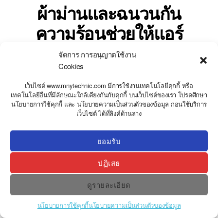
ผ้าม่านและฉนวนกัน
ความร้อนช่วยให้แอร์
ทำงานน้อยลงอย่างไร
จัดการ การอนุญาตใช้งาน
Cookies
By
stweb
กรกฎาคม 14, 2026
เว็บไซต์ www.mnytechnic.com มีการใช้งานเทคโนโลยีคุกกี้ หรือ
เทคโนโลยีอื่นที่มีลักษณะใกล้เคียงกันกับคุกกี้ บนเว็บไซต์ของเรา โปรดศึกษา
นโยบายการใช้คุกกี้ และ นโยบายความเป็นส่วนตัวของข้อมูล ก่อนใช้บริการ
Y
เว็บไซต์ ได้ที่ลิงค์ด้านล่าง
T
A
H
C
ยอมรับ
E
D
ปฏิเสธ
I
H
ดูรายละเอียด
นโยบายการใช้คุกกี้
นโยบายความเป็นส่วนตัวของข้อมูล